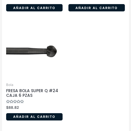
en
en
0
0
de
de
AÑADIR AL CARRITO
AÑADIR AL CARRITO
5
5
Bola
FRESA BOLA SUPER Q #24
CAJA 6 PZAS
Valorado
$
88.82
en
0
de
AÑADIR AL CARRITO
5