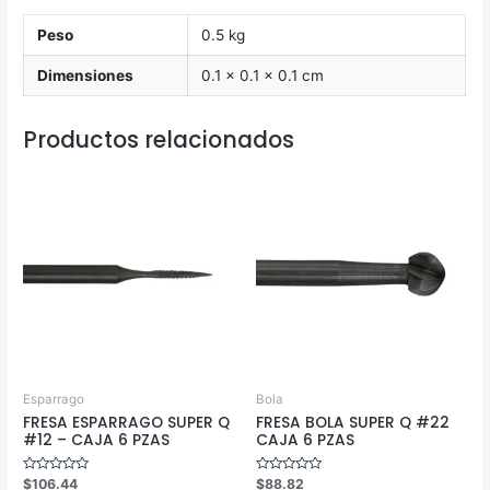
Peso
0.5 kg
Dimensiones
0.1 × 0.1 × 0.1 cm
Productos relacionados
Esparrago
Bola
FRESA ESPARRAGO SUPER Q
FRESA BOLA SUPER Q #22
#12 – CAJA 6 PZAS
CAJA 6 PZAS
Valorado
Valorado
$
106.44
$
88.82