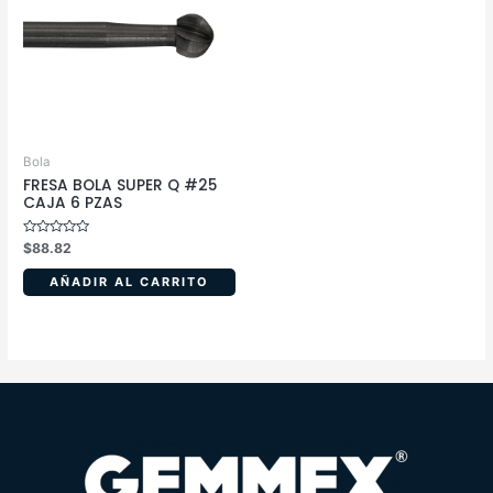
Bola
FRESA BOLA SUPER Q #25
CAJA 6 PZAS
Valorado
$
88.82
en
0
de
AÑADIR AL CARRITO
5