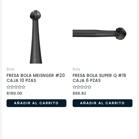
Bola
Bola
FRESA BOLA MEISNGER #20
FRESA BOLA SUPER Q #16
CAJA 10 PZAS
CAJA 6 PZAS
Valorado
Valorado
$
180.00
$
88.82
en
en
0
0
de
de
AÑADIR AL CARRITO
AÑADIR AL CARRITO
5
5