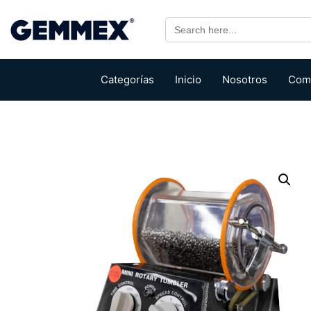
Search
for:
Categorías
Inicio
Nosotros
Com