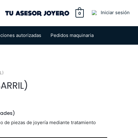
tton
Iniciar sesión
0
uciones autorizadas
Pedidos maquinaria
L)
ARRIL)
dades)
do de piezas de joyería mediante tratamiento