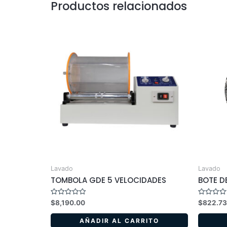
Productos relacionados
Lavado
Lavado
TOMBOLA GDE 5 VELOCIDADES
BOTE D
Valorado
Valorado
$
8,190.00
$
822.7
en
en
0
0
de
de
AÑADIR AL CARRITO
5
5