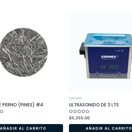
Lavado
E PERNO (PINES) #4
ULTRASONIDO DE 3 LTS
Valorado
3
$
5,355.00
en
0
de
AÑADIR AL CARRITO
AÑADIR AL CARRITO
5