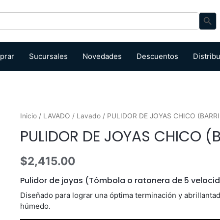
Search Bu
prar
Sucursales
Novedades
Descuentos
Distrib
Inicio
/
LAVADO
/
Lavado
/ PULIDOR DE JOYAS CHICO (BARRI
PULIDOR DE JOYAS CHICO (B
$
2,415.00
Pulidor de joyas (Tómbola o ratonera de 5 veloci
Diseñado para lograr una óptima terminación y abrillanta
húmedo.