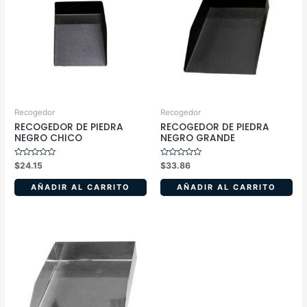
Recogedor
Recogedor
RECOGEDOR DE PIEDRA
RECOGEDOR DE PIEDRA
NEGRO CHICO
NEGRO GRANDE
Valorado
Valorado
$
24.15
$
33.86
en
en
0
0
de
de
AÑADIR AL CARRITO
AÑADIR AL CARRITO
5
5