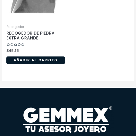
Recogedor
RECOGEDOR DE PIEDRA
EXTRA GRANDE
Valorado
$
45.15
en
0
de
AÑADIR AL CARRITO
5