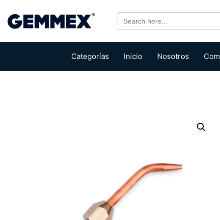
Search
for:
Categorías
Inicio
Nosotros
Com