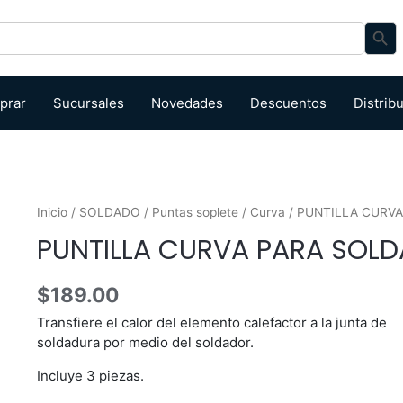
Search Bu
prar
Sucursales
Novedades
Descuentos
Distrib
Inicio
/
SOLDADO
/
Puntas soplete
/
Curva
/ PUNTILLA CURVA
PUNTILLA CURVA PARA SOLDA
$
189.00
Transfiere el calor del elemento calefactor a la junta de
soldadura por medio del soldador.
Incluye 3 piezas.