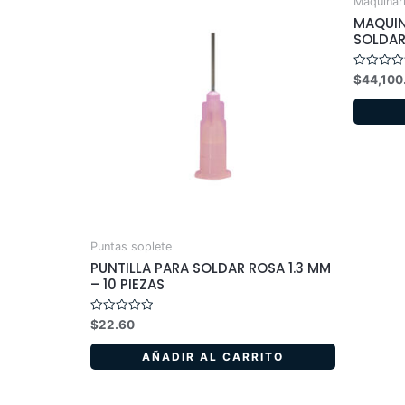
Maquinar
MAQUIN
SOLDAR
Valorado
$
44,100
en
0
de
5
Puntas soplete
PUNTILLA PARA SOLDAR ROSA 1.3 MM
– 10 PIEZAS
Valorado
$
22.60
en
0
de
AÑADIR AL CARRITO
5