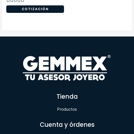
Valorado
en
COTIZACIÓN
0
de
5
Tienda
Productos
Cuenta y órdenes