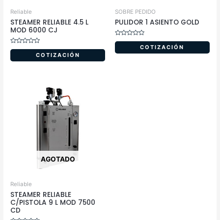
Reliable
SOBRE PEDIDO
STEAMER RELIABLE 4.5 L
PULIDOR 1 ASIENTO GOLD
MOD 6000 CJ
Valorado
en
COTIZACIÓN
Valorado
0
en
COTIZACIÓN
de
0
5
de
5
AGOTADO
Reliable
STEAMER RELIABLE
C/PISTOLA 9 L MOD 7500
CD