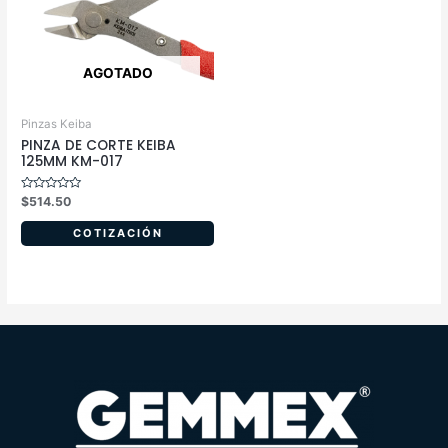
AGOTADO
Pinzas Keiba
PINZA DE CORTE KEIBA
125MM KM-017
Valorado
$
514.50
en
0
de
COTIZACIÓN
5