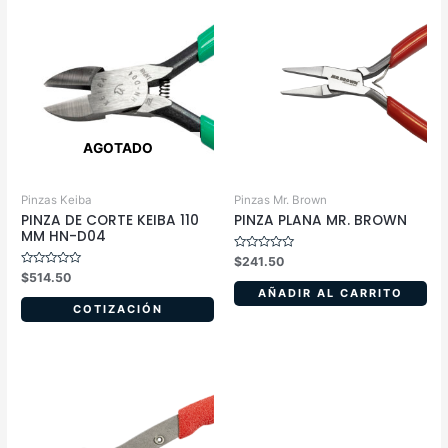
AGOTADO
Pinzas Keiba
Pinzas Mr. Brown
PINZA DE CORTE KEIBA 110
PINZA PLANA MR. BROWN
MM HN-D04
Valorado
$
241.50
en
Valorado
$
514.50
0
en
de
AÑADIR AL CARRITO
0
5
de
COTIZACIÓN
5