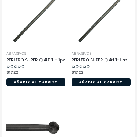
ABRASIVOS
ABRASIVOS
PERLERO SUPER Q #03 – 1pz
PERLERO SUPER Q #13-1 pz
Valorado
Valorado
$
17.22
$
17.22
en
en
0
0
de
de
AÑADIR AL CARRITO
AÑADIR AL CARRITO
5
5