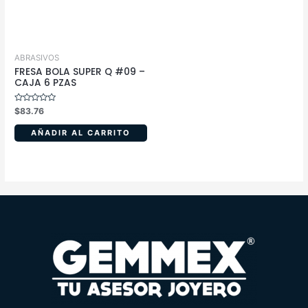
ABRASIVOS
FRESA BOLA SUPER Q #09 –
CAJA 6 PZAS
Valorado
$
83.76
en
0
de
AÑADIR AL CARRITO
5