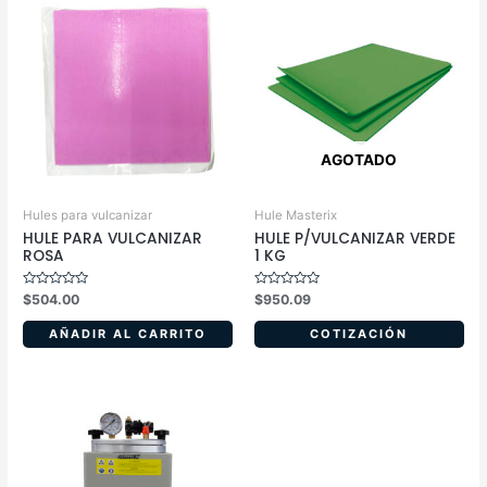
AGOTADO
Hules para vulcanizar
Hule Masterix
HULE PARA VULCANIZAR
HULE P/VULCANIZAR VERDE
ROSA
1 KG
Valorado
Valorado
$
504.00
$
950.09
en
en
0
0
de
de
AÑADIR AL CARRITO
COTIZACIÓN
5
5