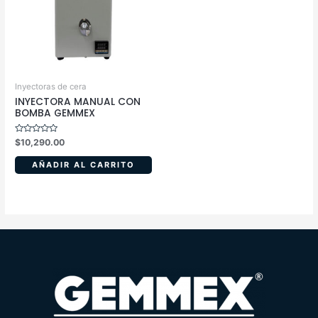
Inyectoras de cera
INYECTORA MANUAL CON
BOMBA GEMMEX
Valorado
$
10,290.00
en
0
de
AÑADIR AL CARRITO
5