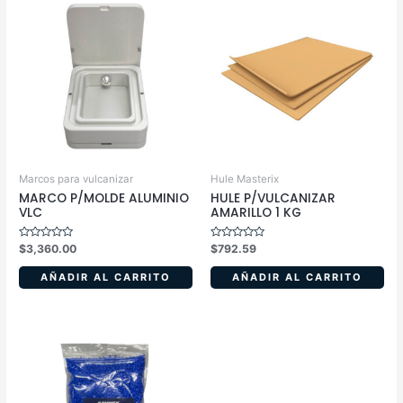
Marcos para vulcanizar
Hule Masterix
MARCO P/MOLDE ALUMINIO
HULE P/VULCANIZAR
VLC
AMARILLO 1 KG
Valorado
Valorado
$
3,360.00
$
792.59
en
en
0
0
de
de
AÑADIR AL CARRITO
AÑADIR AL CARRITO
5
5