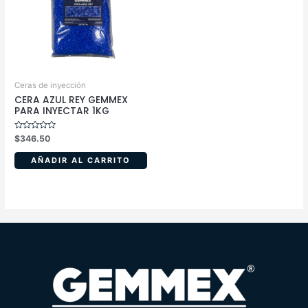
Ceras de inyección
CERA AZUL REY GEMMEX
PARA INYECTAR 1KG
Valorado
$
346.50
en
0
de
AÑADIR AL CARRITO
5