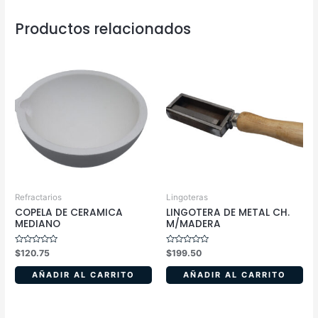
Productos relacionados
Refractarios
Lingoteras
COPELA DE CERAMICA
LINGOTERA DE METAL CH.
MEDIANO
M/MADERA
Valorado
Valorado
$
120.75
$
199.50
en
en
0
0
de
de
AÑADIR AL CARRITO
AÑADIR AL CARRITO
5
5