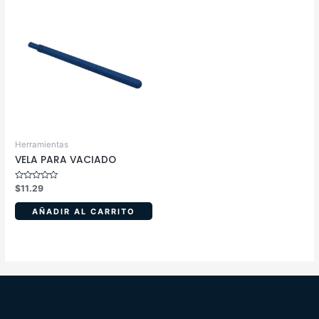
Herramientas
VELA PARA VACIADO
Valorado
$
11.29
en
0
de
AÑADIR AL CARRITO
5