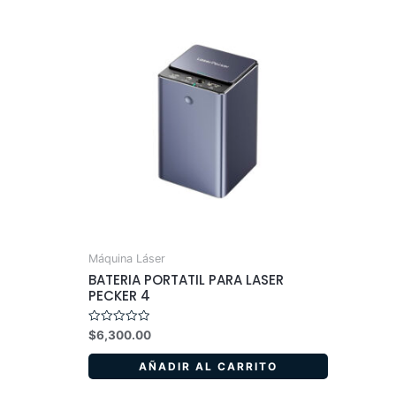
Máquina Láser
BATERIA PORTATIL PARA LASER
PECKER 4
Valorado
$
6,300.00
en
0
de
AÑADIR AL CARRITO
5