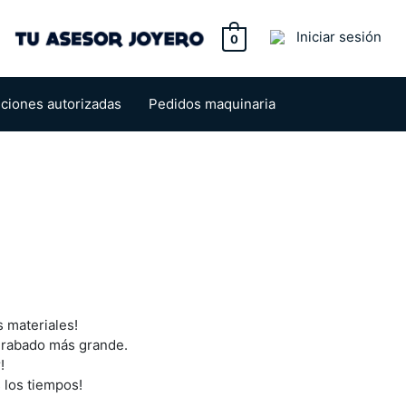
tton
Iniciar sesión
0
uciones autorizadas
Pedidos maquinaria
s materiales!
 grabado más grande.
!
 los tiempos!