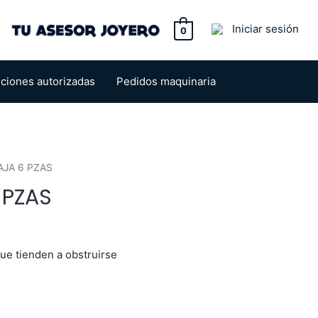
tton
Iniciar sesión
0
uciones autorizadas
Pedidos maquinaria
AJA 6 PZAS
 PZAS
que tienden a obstruirse