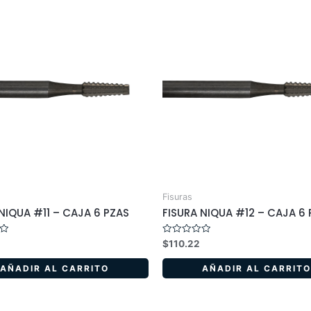
Fisuras
NIQUA #11 – CAJA 6 PZAS
FISURA NIQUA #12 – CAJA 6
Valorado
$
110.22
en
0
de
AÑADIR AL CARRITO
AÑADIR AL CARRITO
5