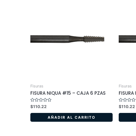
Fisuras
Fisuras
FISURA NIQUA #15 – CAJA 6 PZAS
FISURA 
Valorado
Valorado
$
110.22
$
110.22
en
en
0
0
de
de
AÑADIR AL CARRITO
5
5