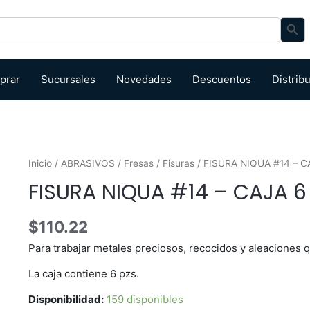
Search Bu
prar
Sucursales
Novedades
Descuentos
Distrib
Inicio
/
ABRASIVOS
/
Fresas
/
Fisuras
/ FISURA NIQUA #14 – C
FISURA NIQUA #14 – CAJA 6
$
110.22
Para trabajar metales preciosos, recocidos y aleaciones 
La caja contiene 6 pzs.
Disponibilidad:
159 disponibles