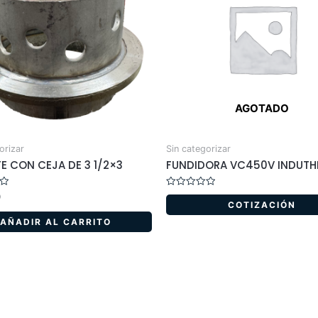
AGOTADO
orizar
Sin categorizar
TE CON CEJA DE 3 1/2×3
FUNDIDORA VC450V INDUT
Valorado
0
en
COTIZACIÓN
0
de
AÑADIR AL CARRITO
5