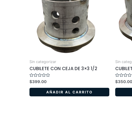
Sin categorizar
Sin categ
CUBILETE CON CEJA DE 3×3 1/2
CUBILE
Valorado
Valorado
$
399.00
$
350.0
en
en
0
0
de
de
AÑADIR AL CARRITO
5
5