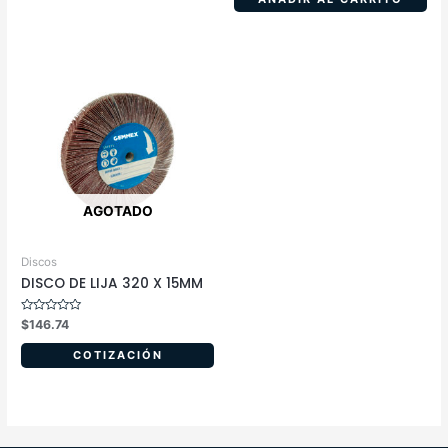
5
AGOTADO
Discos
DISCO DE LIJA 320 X 15MM
Valorado
$
146.74
en
0
de
COTIZACIÓN
5