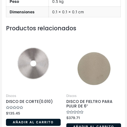
Peso
0.5 kg
Dimensiones
0.1 × 0.1 × 0.1 cm
Productos relacionados
Discos
Discos
DISCO DE CORTE(0.010)
DISCO DE FIELTRO PARA
PULIR DE 6″
Valorado
$
135.45
en
Valorado
$
379.71
0
en
de
AÑADIR AL CARRITO
0
5
de
AÑADIR AL CARRITO