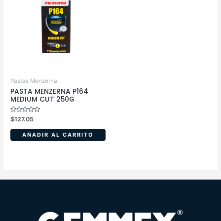
Pastas Menzerna
PASTA MENZERNA P164
MEDIUM CUT 250G
Valorado
$
127.05
en
0
de
AÑADIR AL CARRITO
5