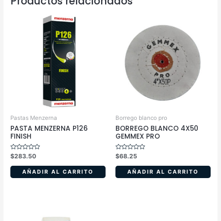
Productos relacionados
Pastas Menzerna
Borrego blanco pro
PASTA MENZERNA P126
BORREGO BLANCO 4X50
FINISH
GEMMEX PRO
Valorado
Valorado
$
283.50
$
68.25
en
en
0
0
de
de
AÑADIR AL CARRITO
AÑADIR AL CARRITO
5
5