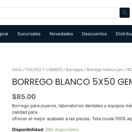
Search Bu
prar
Sucursales
Novedades
Descuentos
Distrib
Inicio
/
PULIDO Y LIMADO
/
Borregos
/
Borrego blanco pro
/ B
BORREGO BLANCO 5X50 GE
$
85.00
Borrego para joyeros, laboratorios dentales y equipos méd
calidad para
ofrecer el mejor acabado a las piezas. Tela cruda 100% al
Disponibilidad:
686 disponibles