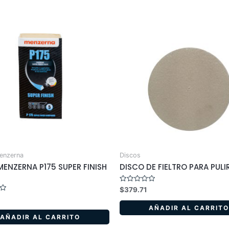
enzerna
Discos
MENZERNA P175 SUPER FINISH
DISCO DE FIELTRO PARA PULIR
Valorado
$
379.71
en
0
de
AÑADIR AL CARRITO
5
AÑADIR AL CARRITO