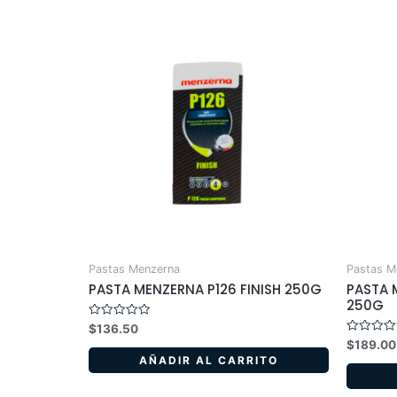
Pastas Menzerna
Pastas M
PASTA MENZERNA P126 FINISH 250G
PASTA 
250G
Valorado
$
136.50
en
Valorado
$
189.00
0
en
de
AÑADIR AL CARRITO
0
5
de
5