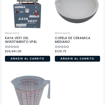
Maquinaria
Refractarios
KAYA VEST DEL
COPELA DE CERAMICA
INVESTIMENTO VP4L
MEDIANO
Valorado
Valorado
$
26,941.00
$
120.75
en
en
0
0
de
de
AÑADIR AL CARRITO
AÑADIR AL CARRITO
5
5