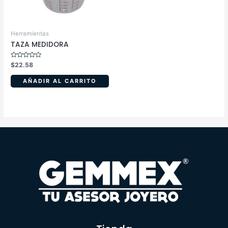
Herramientas
TAZA MEDIDORA
Valorado
$
22.58
en
0
de
AÑADIR AL CARRITO
5