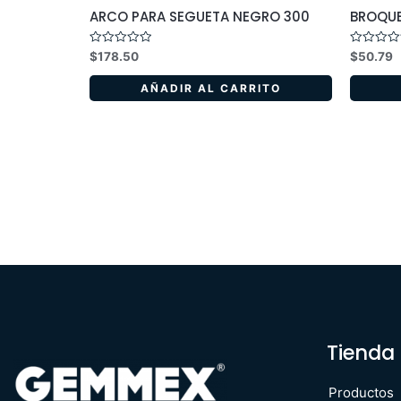
ARCO PARA SEGUETA NEGRO 300
BROQUE
Valorado
Valorado
$
178.50
$
50.79
en
en
0
0
de
de
AÑADIR AL CARRITO
5
5
Tienda
Productos