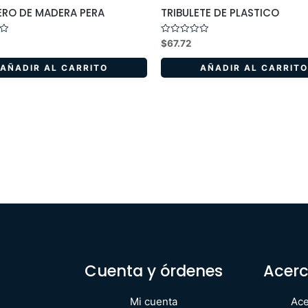
RO DE MADERA PERA
TRIBULETE DE PLASTICO
Valorado
$
67.72
en
0
de
AÑADIR AL CARRITO
AÑADIR AL CARRITO
5
Cuenta y órdenes
Acerc
Mi cuenta
Ace