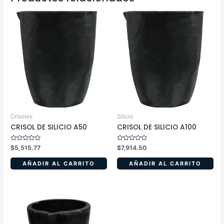
Crisoles
Silicio
CRISOL DE SILICIO A50
CRISOL DE SILICIO A100
Valorado
Valorado
$
5,515.77
$
7,914.50
en
en
0
0
de
de
AÑADIR AL CARRITO
AÑADIR AL CARRITO
5
5