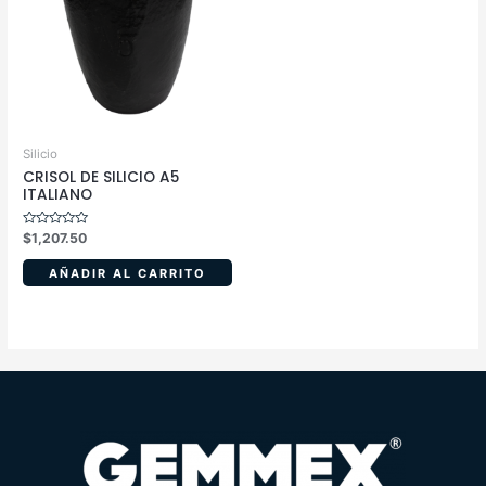
Silicio
CRISOL DE SILICIO A5
ITALIANO
Valorado
$
1,207.50
en
0
de
AÑADIR AL CARRITO
5