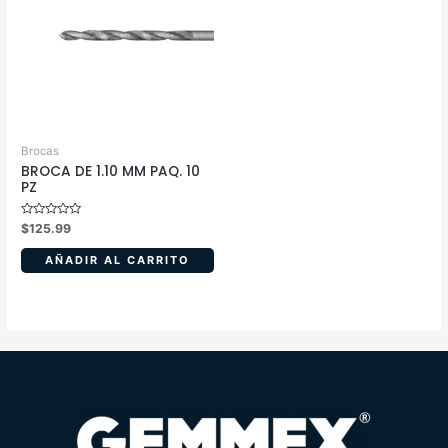
Brocas
BROCA DE 1.10 MM PAQ. 10
PZ
Valorado
$
125.99
en
0
de
AÑADIR AL CARRITO
5