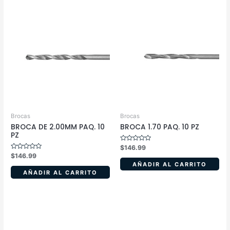
Brocas
Brocas
BROCA DE 2.00MM PAQ. 10
BROCA 1.70 PAQ. 10 PZ
PZ
Valorado
$
146.99
en
Valorado
$
146.99
0
en
de
AÑADIR AL CARRITO
0
5
de
AÑADIR AL CARRITO
5