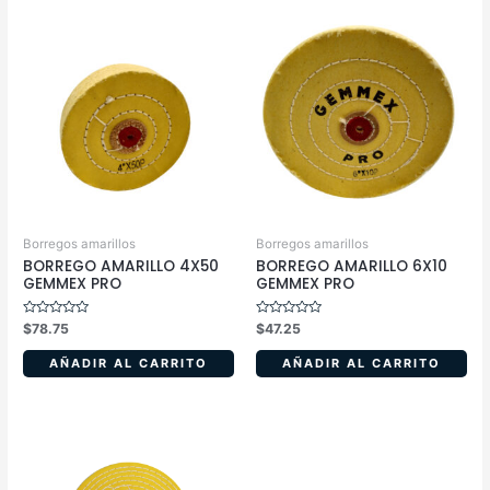
Borregos amarillos
Borregos amarillos
BORREGO AMARILLO 4X50
BORREGO AMARILLO 6X10
GEMMEX PRO
GEMMEX PRO
Valorado
Valorado
$
78.75
$
47.25
en
en
0
0
de
de
AÑADIR AL CARRITO
AÑADIR AL CARRITO
5
5