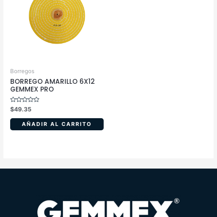
Borregos
BORREGO AMARILLO 6X12
GEMMEX PRO
Valorado
$
49.35
en
0
de
AÑADIR AL CARRITO
5