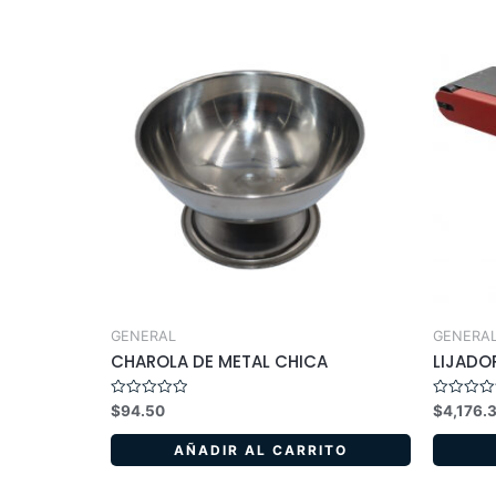
GENERAL
GENERA
CHAROLA DE METAL CHICA
LIJADO
Valorado
Valorado
$
94.50
$
4,176.
en
en
0
0
de
de
AÑADIR AL CARRITO
5
5