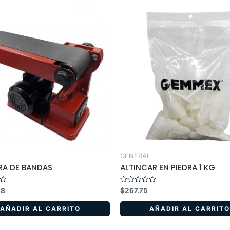
L
GENERAL
RA DE BANDAS
ALTINCAR EN PIEDRA 1 KG
Valorado
38
$
267.75
en
0
de
AÑADIR AL CARRITO
AÑADIR AL CARRITO
5