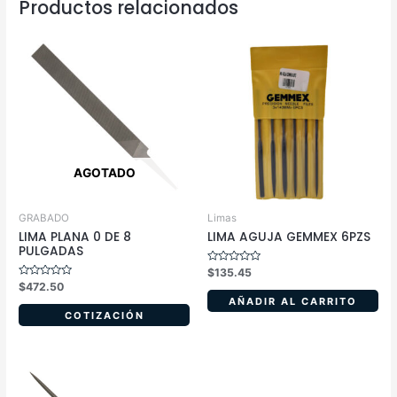
Productos relacionados
AGOTADO
GRABADO
Limas
LIMA PLANA 0 DE 8
LIMA AGUJA GEMMEX 6PZS
PULGADAS
Valorado
$
135.45
en
Valorado
$
472.50
0
en
de
AÑADIR AL CARRITO
0
5
de
COTIZACIÓN
5