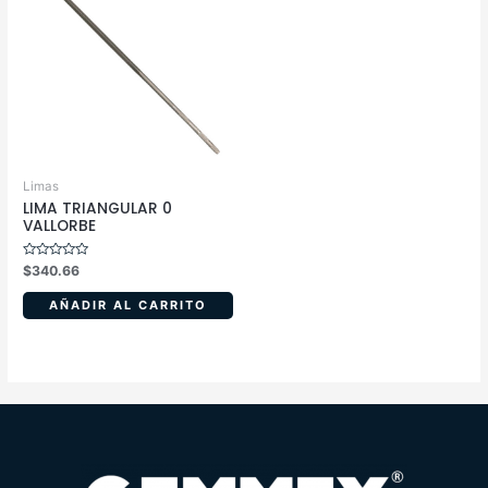
Limas
LIMA TRIANGULAR 0
VALLORBE
Valorado
$
340.66
en
0
de
AÑADIR AL CARRITO
5