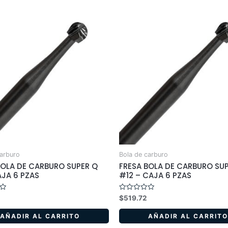
carburo
Bola de carburo
BOLA DE CARBURO SUPER Q
FRESA BOLA DE CARBURO SU
JA 6 PZAS
#12 – CAJA 6 PZAS
Valorado
$
519.72
en
0
de
AÑADIR AL CARRITO
AÑADIR AL CARRITO
5