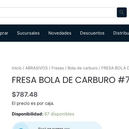
Search Bu
prar
Sucursales
Novedades
Descuentos
Distrib
Inicio
/
ABRASIVOS
/
Fresas
/
Bola de carburo
/ FRESA BOLA 
FRESA BOLA DE CARBURO #7
$
787.48
El precio es por caja.
Disponibilidad:
87 disponibles
Pagá
en cuotas
con