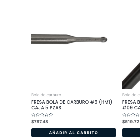
Bola de carburo
Bola de 
FRESA BOLA DE CARBURO #6 (HM1)
FRESA 
CAJA 5 PZAS
#09 CA
Valorado
Valorado
$
787.48
$
519.72
en
en
0
0
de
de
AÑADIR AL CARRITO
5
5