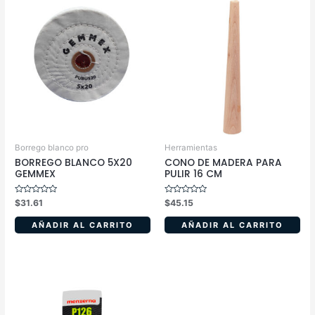
Borrego blanco pro
Herramientas
BORREGO BLANCO 5X20
CONO DE MADERA PARA
GEMMEX
PULIR 16 CM
Valorado
Valorado
$
31.61
$
45.15
en
en
0
0
de
de
AÑADIR AL CARRITO
AÑADIR AL CARRITO
5
5