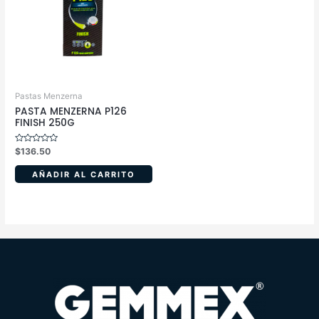
Pastas Menzerna
PASTA MENZERNA P126
FINISH 250G
Valorado
$
136.50
en
0
de
AÑADIR AL CARRITO
5