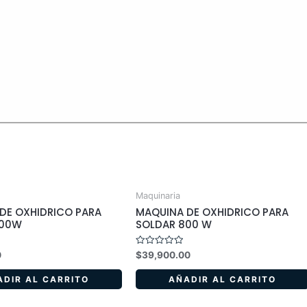
Maquinaria
DE OXHIDRICO PARA
MAQUINA DE OXHIDRICO PARA
600W
SOLDAR 800 W
Valorado
0
$
39,900.00
en
0
de
ADIR AL CARRITO
AÑADIR AL CARRITO
5