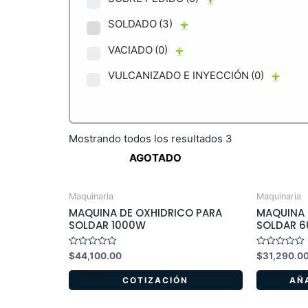
SOLDADO
(3)
VACIADO
(0)
VULCANIZADO E INYECCIÓN
(0)
Mostrando todos los resultados 3
AGOTADO
Maquinaria
Maquinaria
MAQUINA DE OXHIDRICO PARA
MAQUINA 
SOLDAR 1000W
SOLDAR 
Valorado
Valorado
$
44,100.00
$
31,290.0
en
en
0
0
de
de
COTIZACIÓN
AÑ
5
5