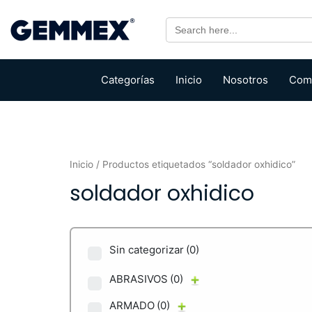
Search
for:
Categorías
Inicio
Nosotros
Com
Inicio
/ Productos etiquetados “soldador oxhidico”
soldador oxhidico
Sin categorizar
(0)
ABRASIVOS
(0)
ARMADO
(0)