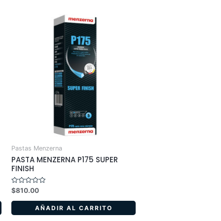
Pastas Menzerna
PASTA MENZERNA P175 SUPER
FINISH
Valorado
$
810.00
en
0
de
AÑADIR AL CARRITO
5