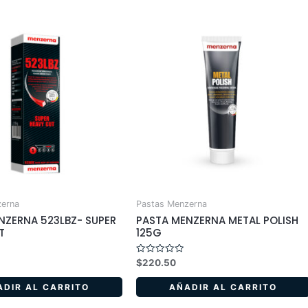
zerna
Pastas Menzerna
NZERNA 523LBZ- SUPER
PASTA MENZERNA METAL POLISH
T
125G
Valorado
$
220.50
en
0
de
ADIR AL CARRITO
AÑADIR AL CARRITO
5