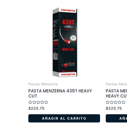
Pastas Menzerna
Pastas Men
PASTA MENZERNA 439T HEAVY
PASTA ME
CUT
HEAVY CU
Valorado
Valorado
$
225.75
$
225.75
en
en
0
0
de
de
AÑADIR AL CARRITO
AÑ
5
5