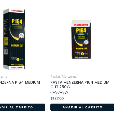
zerna
Pastas Menzerna
NZERNA P164 MEDIUM
PASTA MENZERNA P164 MEDIUM
CUT 250G
Valorado
$
127.05
en
0
de
ADIR AL CARRITO
AÑADIR AL CARRITO
5