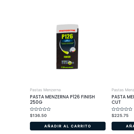
Pastas Menzerna
Pastas Men
PASTA MENZERNA P126 FINISH
PASTA ME
250G
CUT
Valorado
Valorado
$
136.50
$
225.75
en
en
0
0
de
de
AÑADIR AL CARRITO
AÑ
5
5