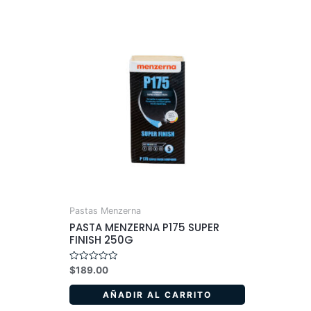
Pastas Menzerna
PASTA MENZERNA P175 SUPER
FINISH 250G
Valorado
$
189.00
en
0
de
AÑADIR AL CARRITO
5