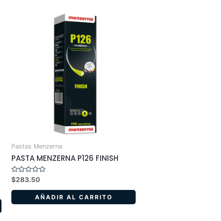
Pastas Menzerna
PASTA MENZERNA P126 FINISH
Valorado
$
283.50
en
0
de
AÑADIR AL CARRITO
5